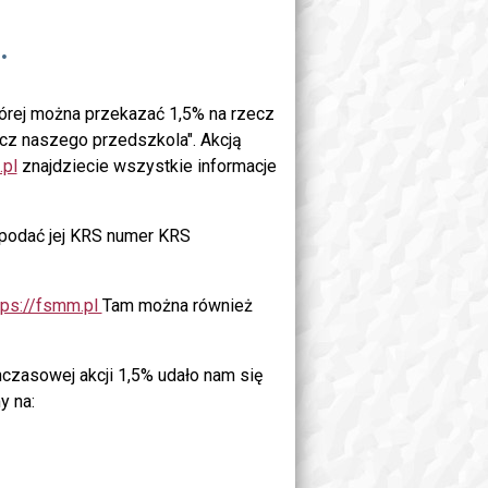
.
tórej można przekazać 1,5% na rzecz
ecz naszego przedszkola". Akcją
.pl
znajdziecie wszystkie informacje
, podać jej KRS numer KRS
tps://fsmm.pl
Tam można również
czasowej akcji 1,5% udało nam się
y na: