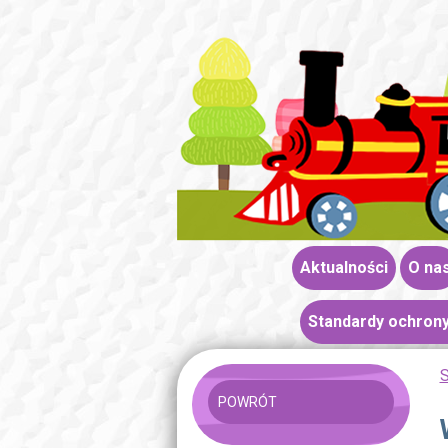
Aktualności
O na
Standardy ochrony
S
POWRÓT