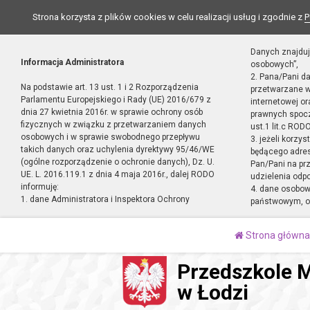
Strona korzysta z plików cookies w celu realizacji usług i zgodnie z
P
Danych znajduj
Informacja Administratora
osobowych”,
2. Pana/Pani d
Na podstawie art. 13 ust. 1 i 2 Rozporządzenia
przetwarzane w
Parlamentu Europejskiego i Rady (UE) 2016/679 z
internetowej o
dnia 27 kwietnia 2016r. w sprawie ochrony osób
prawnych spocz
fizycznych w związku z przetwarzaniem danych
ust.1 lit.c RODO
osobowych i w sprawie swobodnego przepływu
3. jeżeli korzy
takich danych oraz uchylenia dyrektywy 95/46/WE
będącego adres
(ogólne rozporządzenie o ochronie danych), Dz. U.
Pan/Pani na pr
UE. L. 2016.119.1 z dnia 4 maja 2016r., dalej RODO
udzielenia odp
informuję:
4. dane osobo
1. dane Administratora i Inspektora Ochrony
państwowym, or
Strona główna
Przedszkole M
w Łodzi