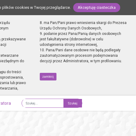
o plików cookies w Twojej przeglądarce.
Akceptuję ciasteczka
orządu
8. ma Pan/Pani prawo wniesienia skargi do Prezesa
zonym
Urzędu Ochrony Danych Osobowych,
9. podanie przez Pana/Panią danych osobowych
ą przekazywane
jest fakultatywne (dobrowolne) w celu
acji
udostępnienia strony internetowej,
10. Pana/Pani dane osobowe nie będą podlegały
zetwarzane
zautomatyzowanym procesom podejmowania
 niezbędnym do
decyzji przez Administratora, w tym profilowaniu.
ępu do treści
zamknij
sprostowania,
zania lub prawo
etwarzania,
ratora
Fraza