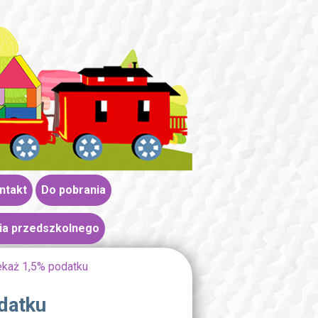
ntakt
Do pobrania
ia przedszkolnego
ekaż 1,5% podatku
datku