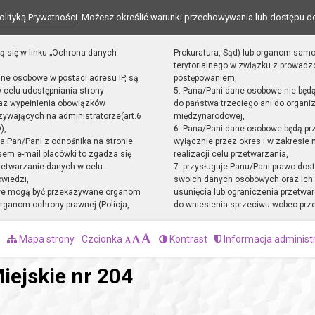
olityką Prywatności
. Możesz określić warunki przechowywania lub dostępu d
ą się w linku „Ochrona danych
Prokuratura, Sąd) lub organom sam
terytorialnego w związku z prowad
ane osobowe w postaci adresu IP, są
postępowaniem,
 celu udostępniania strony
5. Pana/Pani dane osobowe nie będ
raz wypełnienia obowiązków
do państwa trzeciego ani do organiz
ywających na administratorze(art.6
międzynarodowej,
),
6. Pana/Pani dane osobowe będą pr
sta Pan/Pani z odnośnika na stronie
wyłącznie przez okres i w zakresie
em e-mail placówki to zgadza się
realizacji celu przetwarzania,
zetwarzanie danych w celu
7. przysługuje Panu/Pani prawo dost
owiedzi,
swoich danych osobowych oraz ich 
we mogą być przekazywane organom
usunięcia lub ograniczenia przetwar
ganom ochrony prawnej (Policja,
do wniesienia sprzeciwu wobec prz
Mapa strony
Czcionka
Kontrast
Informacja administ
iejskie nr 204