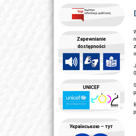
W
n
Zapewnianie
z
dostępności
o
J
0
S
UNICEF
p
B
p
Українською – тут