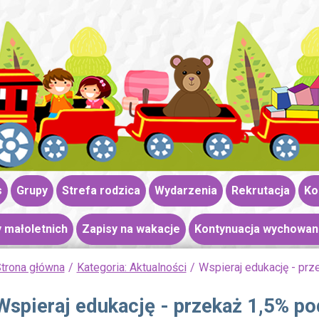
s
Grupy
Strefa rodzica
Wydarzenia
Rekrutacja
Ko
 małoletnich
Zapisy na wakacje
Kontynuacja wychowan
trona główna
Kategoria: Aktualności
Wspieraj edukację - prz
Wspieraj edukację - przekaż 1,5% po