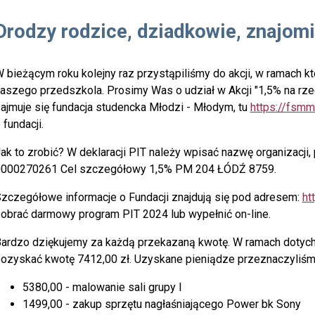
Drodzy rodzice, dziadkowie, znajomi
 bieżącym roku kolejny raz przystąpiliśmy do akcji, w ramach k
aszego przedszkola.
Prosimy Was o udział w Akcji "1,5% na rz
ajmuje się fundacja studencka Młodzi - Młodym, tu
https://fsmm
 fundacji.
ak to zrobić? W deklaracji PIT należy wpisać nazwę organizacji
000270261 Cel szczegółowy 1,5% PM 204 ŁÓDŹ 8759.
zczegółowe informacje o Fundacji znajdują się pod adresem:
ht
obrać darmowy program PIT 2024 lub wypełnić on-line.
ardzo dziękujemy za każdą przekazaną kwotę. W ramach dotych
ozyskać kwotę 7412,00 zł. Uzyskane pieniądze przeznaczyliśm
5380,00 - malowanie sali grupy I
1499,00 - zakup sprzętu nagłaśniającego Power bk Sony