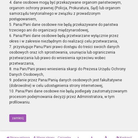
4. dane osobowe mogą być przekazywane organom państwowym,
organom ochrony prawnej (Policja, Prokuratura, Sąd) lub organom
samorządu terytorialnego w związku z prowadzonym
postępowaniem,
5. Pana/Pani dane osobowe nie będą przekazywane do państwa
trzeciego ani do organizacji międzynarodowej,
6. Pana/Pani dane osobowe będą przetwarzane wyłącznie przez
okres i w zakresie niezbędnym do realizacji celu przetwarzania,
7. przysługuje Panu/Pani prawo dostępu do treści swoich danych
osobowych oraz ich sprostowania, usunięcia lub ograniczenia
przetwarzania lub prawo do wniesienia sprzeciwu wobec
przetwarzania,
8. ma Pan/Pani prawo wniesienia skargi do Prezesa Urzędu Ochrony
Danych Osobowych,
9. podanie przez Pana/Panią danych osobowych jest fakultatywne
(dobrowolne) w celu udostępnienia strony internetowej,
10. Pana/Pani dane osobowe nie będą podlegały zautomatyzowanym
procesom podejmowania decyzji przez Administratora, w tym
profilowaniu.
zamknij
Strona główna
Mapa strony
Czcionka
Kontrast