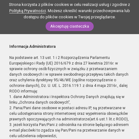
Strona korzysta z plików cookies w celu realizacji usług i zgodnie z
Polityką Prywatności
. Możesz określić warunki przechowywania lub
dostępu do plików cookies w Twojej przeglądarce.
Akceptuję ciasteczka
Informacja Administratora
Na podstawie art. 13 ust. 1 i 2 Rozporządzenia Parlamentu
Europejskiego i Rady (UE) 2016/679 z dnia 27 kwietnia 2016r. w
sprawie ochrony osób fizycznych w związku z przetwarzaniem
danych osobowych i w sprawie swobodnego przepływu takich danych
oraz uchylenia dyrektywy 95/46/WE (ogólne rozporządzenie o
ochronie danych), Dz. U. UE. L. 2016.119.1 z dnia 4 maja 2016r., dalej
RODO informuję:
1. dane Administratora i Inspektora Ochrony Danych znajdują się w
linku „Ochrona danych osobowych”,
2. Pana/Pani dane osobowe w postaci adresu IP, są przetwarzane w
celu udostępniania strony internetowej oraz wypełnienia obowiązków
prawnych spoczywających na administratorze(art.6 ust.1 lit.c RODO),
3. jeżeli korzysta Pan/Pani z odnośnika na stronie będącego adresem
e-mail placówki to zgadza się Pan/Pani na przetwarzanie danych w
celu udzielenia odpowiedzi,