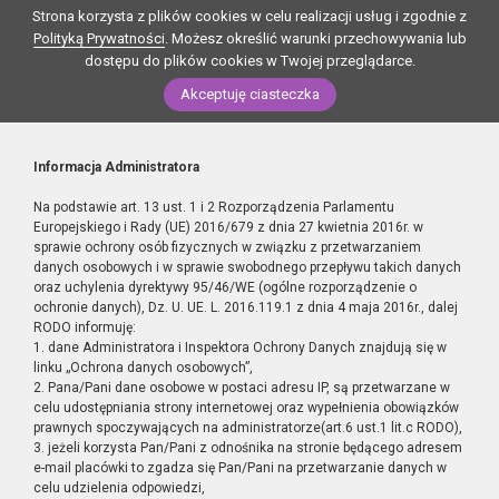
Strona korzysta z plików cookies w celu realizacji usług i zgodnie z
Polityką Prywatności
. Możesz określić warunki przechowywania lub
dostępu do plików cookies w Twojej przeglądarce.
Akceptuję ciasteczka
Informacja Administratora
Na podstawie art. 13 ust. 1 i 2 Rozporządzenia Parlamentu
Europejskiego i Rady (UE) 2016/679 z dnia 27 kwietnia 2016r. w
sprawie ochrony osób fizycznych w związku z przetwarzaniem
danych osobowych i w sprawie swobodnego przepływu takich danych
oraz uchylenia dyrektywy 95/46/WE (ogólne rozporządzenie o
ochronie danych), Dz. U. UE. L. 2016.119.1 z dnia 4 maja 2016r., dalej
RODO informuję:
1. dane Administratora i Inspektora Ochrony Danych znajdują się w
linku „Ochrona danych osobowych”,
2. Pana/Pani dane osobowe w postaci adresu IP, są przetwarzane w
celu udostępniania strony internetowej oraz wypełnienia obowiązków
prawnych spoczywających na administratorze(art.6 ust.1 lit.c RODO),
3. jeżeli korzysta Pan/Pani z odnośnika na stronie będącego adresem
e-mail placówki to zgadza się Pan/Pani na przetwarzanie danych w
celu udzielenia odpowiedzi,