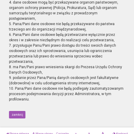
4. dane osobowe mogą być przekazywane organom państwowym,
organom ochrony prawnej (Policja, Prokuratura, Sąd) lub organom
samorządu terytorialnego w związku z prowadzonym
postępowaniem,
5. Pana/Pani dane osobowe nie będą przekazywane do państwa
trzeciego ani do organizacji międzynarodowej,
6. Pana/Pani dane osobowe będą przetwarzane wyłącznie przez
okres i w zakresie niezbędnym do realizacji celu przetwarzania,
7. przysługuje Panu/Pani prawo dostępu do treści swoich danych
osobowych oraz ich sprostowania, usunięcia lub ograniczenia
przetwarzania lub prawo do wniesienia sprzeciwu wobec
przetwarzania,
8. ma Pan/Pani prawo wniesienia skargi do Prezesa Urzędu Ochrony
Danych Osobowych,
9. podanie przez Pana/Panią danych osobowych jest fakultatywne
(dobrowolne) w celu udostępnienia strony internetowej,
10. Pana/Pani dane osobowe nie będą podlegały zautomatyzowanym
procesom podejmowania decyzji przez Administratora, w tym
profilowaniu.
zamknij
Strona główna
Mapa strony
Czcionka
Kontrast