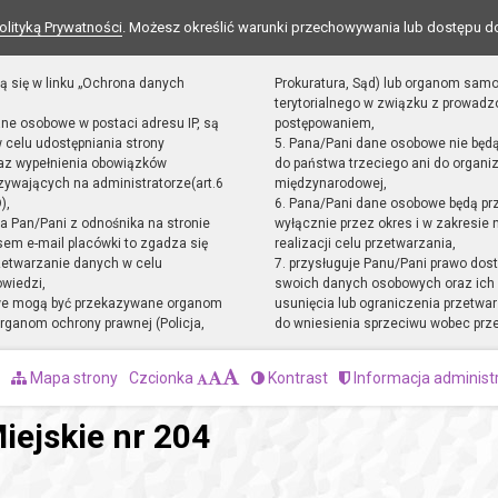
olityką Prywatności
. Możesz określić warunki przechowywania lub dostępu d
ą się w linku „Ochrona danych
Prokuratura, Sąd) lub organom sam
terytorialnego w związku z prowad
ane osobowe w postaci adresu IP, są
postępowaniem,
 celu udostępniania strony
5. Pana/Pani dane osobowe nie będ
raz wypełnienia obowiązków
do państwa trzeciego ani do organiz
ywających na administratorze(art.6
międzynarodowej,
),
6. Pana/Pani dane osobowe będą pr
sta Pan/Pani z odnośnika na stronie
wyłącznie przez okres i w zakresie
em e-mail placówki to zgadza się
realizacji celu przetwarzania,
zetwarzanie danych w celu
7. przysługuje Panu/Pani prawo dost
owiedzi,
swoich danych osobowych oraz ich 
we mogą być przekazywane organom
usunięcia lub ograniczenia przetwar
ganom ochrony prawnej (Policja,
do wniesienia sprzeciwu wobec prz
Mapa strony
Czcionka
Kontrast
Informacja administ
iejskie nr 204