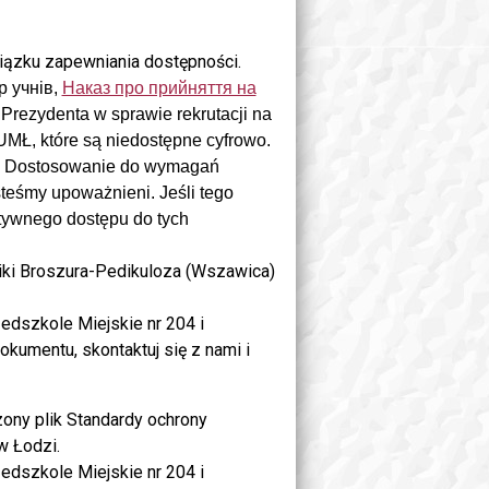
iązku zapewniania dostępności.
р учнів,
Наказ про прийняття на
Prezydenta w sprawie rekrutacji na
UMŁ
, które są niedostępne cyfrowo.
y. Dostosowanie do wymagań
steśmy upoważnieni. Jeśli tego
atywnego dostępu do tych
iki Broszura-Pedikuloza (Wszawica)
edszkole Miejskie nr 204 i
okumentu, skontaktuj się z nami i
ony plik Standardy ochrony
w Łodzi.
edszkole Miejskie nr 204 i