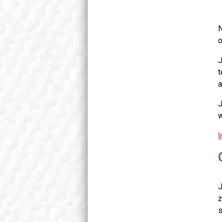
N
o
J
t
a
J
w
I
J
ż
s