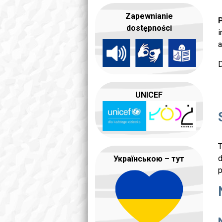
Zapewnianie
P
dostępności
i
a
D
UNICEF
T
d
Українською – тут
p