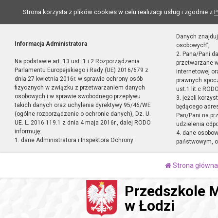
Strona korzysta z plików cookies w celu realizacji usług i zgodnie z
P
Danych znajduj
Informacja Administratora
osobowych”,
2. Pana/Pani d
Na podstawie art. 13 ust. 1 i 2 Rozporządzenia
przetwarzane w
Parlamentu Europejskiego i Rady (UE) 2016/679 z
internetowej o
dnia 27 kwietnia 2016r. w sprawie ochrony osób
prawnych spocz
fizycznych w związku z przetwarzaniem danych
ust.1 lit.c RODO
osobowych i w sprawie swobodnego przepływu
3. jeżeli korzy
takich danych oraz uchylenia dyrektywy 95/46/WE
będącego adres
(ogólne rozporządzenie o ochronie danych), Dz. U.
Pan/Pani na pr
UE. L. 2016.119.1 z dnia 4 maja 2016r., dalej RODO
udzielenia odp
informuję:
4. dane osobo
1. dane Administratora i Inspektora Ochrony
państwowym, or
Strona główna
Przedszkole M
w Łodzi