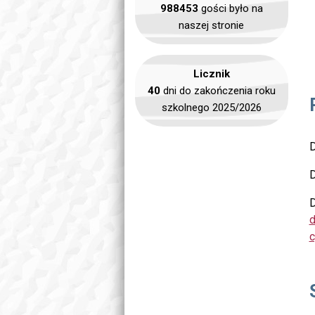
988453
gości było na
naszej stronie
Licznik
40
dni do zakończenia roku
szkolnego 2025/2026
D
D
D
d
c