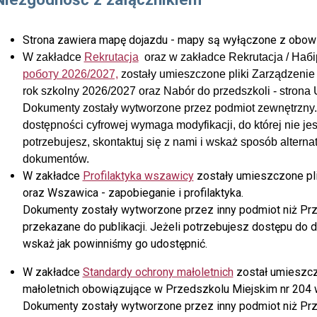
Strona zawiera mapę dojazdu - mapy są wyłączone z obow
W zakładce
Rekrutacja
oraz w zakładce Rekrutacja / Набі
роботу 2026/2027,
zostały umieszczone pliki
Zarządzenie 
rok szkolny 2026/2027
oraz
Nabór do przedszkoli - strona
Dokumenty zostały wytworzone przez podmiot zewnętrzn
dostępności cyfrowej wymaga modyfikacji, do której nie je
potrzebujesz, skontaktuj się z nami i wskaż sposób altern
dokumentów.
W zakładce
Profilaktyka wszawicy
zostały umieszczone pl
oraz Wszawica - zapobieganie i profilaktyka.
Dokumenty zostały wytworzone przez inny podmiot niż Prz
przekazane do publikacji. Jeżeli potrzebujesz dostępu do d
wskaż jak powinniśmy go udostępnić.
W zakładce
Standardy ochrony małoletnich
został umieszcz
małoletnich obowiązujące w Przedszkolu Miejskim nr 204 
Dokumenty zostały wytworzone przez inny podmiot niż Prz