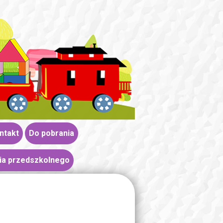
ntakt
Do pobrania
ia przedszkolnego