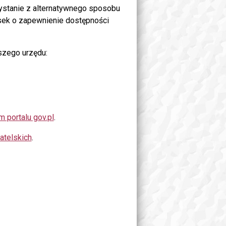
zystanie z alternatywnego sposobu
sek o zapewnienie dostępności
szego urzędu:
 portalu gov.pl
.
telskich
.