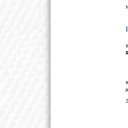
N
W
K
j
Z