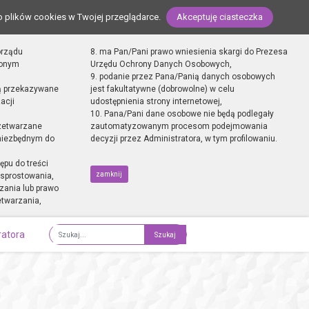
o plików cookies w Twojej przeglądarce.
Akceptuję ciasteczka
orządu
8. ma Pan/Pani prawo wniesienia skargi do Prezesa
zonym
Urzędu Ochrony Danych Osobowych,
9. podanie przez Pana/Panią danych osobowych
ą przekazywane
jest fakultatywne (dobrowolne) w celu
acji
udostępnienia strony internetowej,
10. Pana/Pani dane osobowe nie będą podlegały
zetwarzane
zautomatyzowanym procesom podejmowania
 niezbędnym do
decyzji przez Administratora, w tym profilowaniu.
ępu do treści
zamknij
sprostowania,
zania lub prawo
etwarzania,
ratora
Fraza