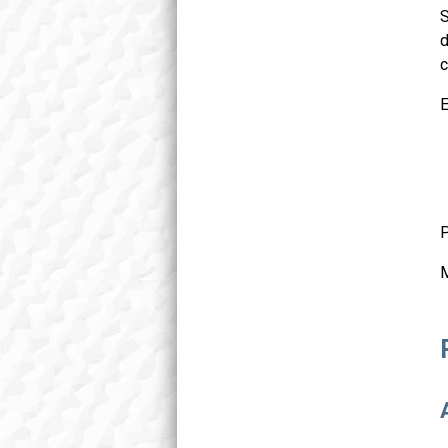
S
d
c
E
P
M