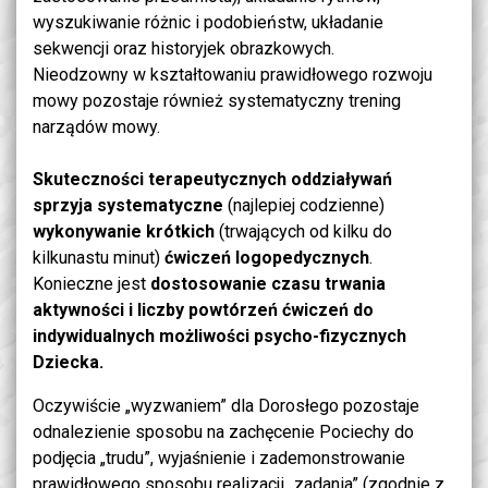
wyszukiwanie różnic i podobieństw, układanie
sekwencji oraz historyjek obrazkowych.
Nieodzowny w kształtowaniu prawidłowego rozwoju
mowy pozostaje również systematyczny trening
narządów mowy.
Skuteczności terapeutycznych oddziaływań
sprzyja systematyczne
(najlepiej codzienne)
wykonywanie krótkich
(trwających od kilku do
kilkunastu minut)
ćwiczeń logopedycznych
.
Konieczne jest
dostosowanie czasu trwania
aktywności i liczby powtórzeń ćwiczeń do
indywidualnych możliwości psycho-fizycznych
Dziecka.
Oczywiście „wyzwaniem” dla Dorosłego pozostaje
odnalezienie sposobu na zachęcenie Pociechy do
podjęcia „trudu”, wyjaśnienie i zademonstrowanie
prawidłowego sposobu realizacji „zadania” (zgodnie z