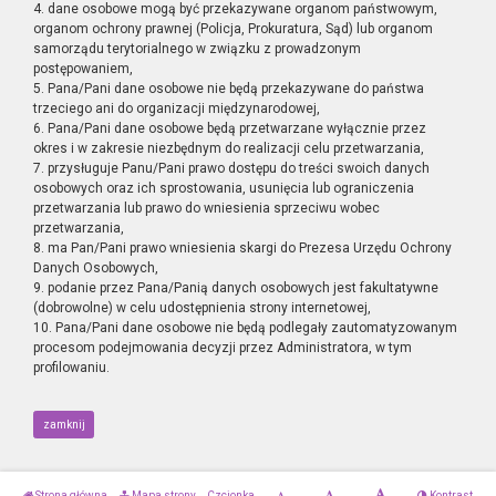
4. dane osobowe mogą być przekazywane organom państwowym,
organom ochrony prawnej (Policja, Prokuratura, Sąd) lub organom
samorządu terytorialnego w związku z prowadzonym
postępowaniem,
5. Pana/Pani dane osobowe nie będą przekazywane do państwa
trzeciego ani do organizacji międzynarodowej,
6. Pana/Pani dane osobowe będą przetwarzane wyłącznie przez
okres i w zakresie niezbędnym do realizacji celu przetwarzania,
7. przysługuje Panu/Pani prawo dostępu do treści swoich danych
osobowych oraz ich sprostowania, usunięcia lub ograniczenia
przetwarzania lub prawo do wniesienia sprzeciwu wobec
przetwarzania,
8. ma Pan/Pani prawo wniesienia skargi do Prezesa Urzędu Ochrony
Danych Osobowych,
9. podanie przez Pana/Panią danych osobowych jest fakultatywne
(dobrowolne) w celu udostępnienia strony internetowej,
10. Pana/Pani dane osobowe nie będą podlegały zautomatyzowanym
procesom podejmowania decyzji przez Administratora, w tym
profilowaniu.
zamknij
Strona główna
Mapa strony
Czcionka
Kontrast