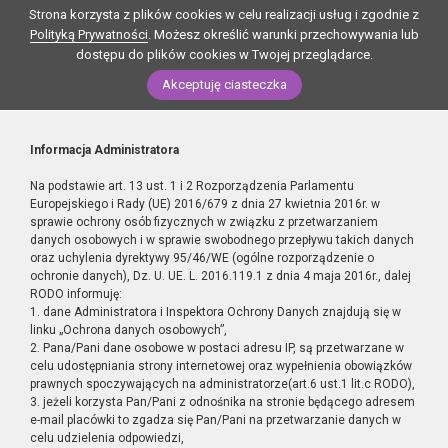
Strona korzysta z plików cookies w celu realizacji usług i zgodnie z
Polityką Prywatności
. Możesz określić warunki przechowywania lub
dostępu do plików cookies w Twojej przeglądarce.
Akceptuję ciasteczka
Informacja Administratora
Na podstawie art. 13 ust. 1 i 2 Rozporządzenia Parlamentu
Europejskiego i Rady (UE) 2016/679 z dnia 27 kwietnia 2016r. w
sprawie ochrony osób fizycznych w związku z przetwarzaniem
danych osobowych i w sprawie swobodnego przepływu takich danych
oraz uchylenia dyrektywy 95/46/WE (ogólne rozporządzenie o
ochronie danych), Dz. U. UE. L. 2016.119.1 z dnia 4 maja 2016r., dalej
RODO informuję:
1. dane Administratora i Inspektora Ochrony Danych znajdują się w
linku „Ochrona danych osobowych”,
2. Pana/Pani dane osobowe w postaci adresu IP, są przetwarzane w
celu udostępniania strony internetowej oraz wypełnienia obowiązków
prawnych spoczywających na administratorze(art.6 ust.1 lit.c RODO),
3. jeżeli korzysta Pan/Pani z odnośnika na stronie będącego adresem
e-mail placówki to zgadza się Pan/Pani na przetwarzanie danych w
celu udzielenia odpowiedzi,