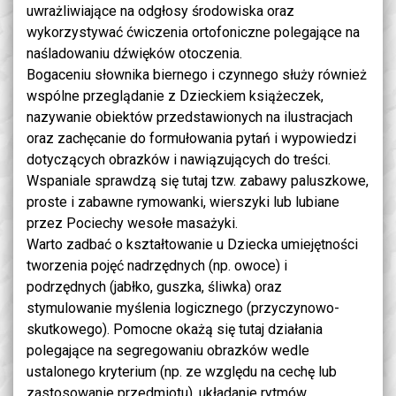
uwrażliwiające na odgłosy środowiska oraz
wykorzystywać ćwiczenia ortofoniczne polegające na
naśladowaniu dźwięków otoczenia.
Bogaceniu słownika biernego i czynnego służy również
wspólne przeglądanie z Dzieckiem książeczek,
nazywanie obiektów przedstawionych na ilustracjach
oraz zachęcanie do formułowania pytań i wypowiedzi
dotyczących obrazków i nawiązujących do treści.
Wspaniale sprawdzą się tutaj tzw. zabawy paluszkowe,
proste i zabawne rymowanki, wierszyki lub lubiane
przez Pociechy wesołe masażyki.
Warto zadbać o kształtowanie u Dziecka umiejętności
tworzenia pojęć nadrzędnych (np. owoce) i
podrzędnych (jabłko, guszka, śliwka) oraz
stymulowanie myślenia logicznego (przyczynowo-
skutkowego). Pomocne okażą się tutaj działania
polegające na segregowaniu obrazków wedle
ustalonego kryterium (np. ze względu na cechę lub
zastosowanie przedmiotu), układanie rytmów,