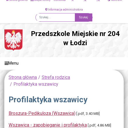
Informacja administratora
Fraza
Przedszkole Miejskie nr 204
w Łodzi
Menu
Strona główna
Strefa rodzica
Profilaktyka wszawicy
Profilaktyka wszawicy
Broszura-Pedikuloza (Wszawica)
[.pdf, 3.40 MB]
Wszawica - zapobieganie i profilaktyka
[.pdf, 4.86 MB]