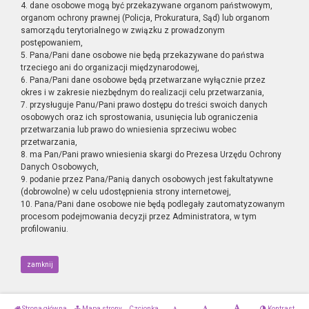
4. dane osobowe mogą być przekazywane organom państwowym,
organom ochrony prawnej (Policja, Prokuratura, Sąd) lub organom
samorządu terytorialnego w związku z prowadzonym
postępowaniem,
5. Pana/Pani dane osobowe nie będą przekazywane do państwa
trzeciego ani do organizacji międzynarodowej,
6. Pana/Pani dane osobowe będą przetwarzane wyłącznie przez
okres i w zakresie niezbędnym do realizacji celu przetwarzania,
7. przysługuje Panu/Pani prawo dostępu do treści swoich danych
osobowych oraz ich sprostowania, usunięcia lub ograniczenia
przetwarzania lub prawo do wniesienia sprzeciwu wobec
przetwarzania,
8. ma Pan/Pani prawo wniesienia skargi do Prezesa Urzędu Ochrony
Danych Osobowych,
9. podanie przez Pana/Panią danych osobowych jest fakultatywne
(dobrowolne) w celu udostępnienia strony internetowej,
10. Pana/Pani dane osobowe nie będą podlegały zautomatyzowanym
procesom podejmowania decyzji przez Administratora, w tym
profilowaniu.
zamknij
Strona główna
Mapa strony
Czcionka
Kontrast