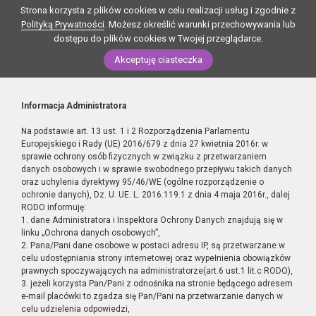
Strona korzysta z plików cookies w celu realizacji usług i zgodnie z
Polityką Prywatności
. Możesz określić warunki przechowywania lub
dostępu do plików cookies w Twojej przeglądarce.
Akceptuję ciasteczka
Informacja Administratora
Na podstawie art. 13 ust. 1 i 2 Rozporządzenia Parlamentu
Europejskiego i Rady (UE) 2016/679 z dnia 27 kwietnia 2016r. w
sprawie ochrony osób fizycznych w związku z przetwarzaniem
danych osobowych i w sprawie swobodnego przepływu takich danych
oraz uchylenia dyrektywy 95/46/WE (ogólne rozporządzenie o
ochronie danych), Dz. U. UE. L. 2016.119.1 z dnia 4 maja 2016r., dalej
RODO informuję:
1. dane Administratora i Inspektora Ochrony Danych znajdują się w
linku „Ochrona danych osobowych”,
2. Pana/Pani dane osobowe w postaci adresu IP, są przetwarzane w
celu udostępniania strony internetowej oraz wypełnienia obowiązków
prawnych spoczywających na administratorze(art.6 ust.1 lit.c RODO),
3. jeżeli korzysta Pan/Pani z odnośnika na stronie będącego adresem
e-mail placówki to zgadza się Pan/Pani na przetwarzanie danych w
celu udzielenia odpowiedzi,