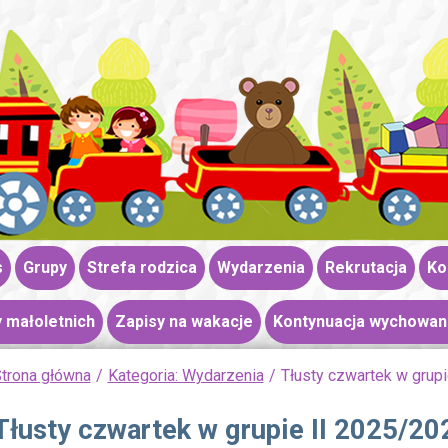
s
Grupy
Strefa rodzica
Wydarzenia
Rekrutacja
Ko
 małoletnich
Zapisy na wakacje
Kontynuacja wychowan
trona główna
Kategoria: Wydarzenia
Tłusty czwartek w grup
Tłusty czwartek w grupie II 2025/20