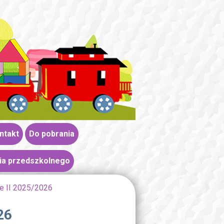
ntakt
Do pobrania
ia przedszkolnego
ie II 2025/2026
26