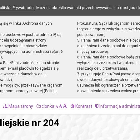
olityką Prywatności
. Możesz określić warunki przechowywania lub dostępu d
ą się w linku „Ochrona danych
Prokuratura, Sąd) lub organom sam
terytorialnego w związku z prowad
ane osobowe w postaci adresu IP, są
postępowaniem,
 celu udostępniania strony
5. Pana/Pani dane osobowe nie będ
raz wypełnienia obowiązków
do państwa trzeciego ani do organiz
ywających na administratorze(art.6
międzynarodowej,
),
6. Pana/Pani dane osobowe będą pr
sta Pan/Pani z odnośnika na stronie
wyłącznie przez okres i w zakresie
em e-mail placówki to zgadza się
realizacji celu przetwarzania,
zetwarzanie danych w celu
7. przysługuje Panu/Pani prawo dost
owiedzi,
swoich danych osobowych oraz ich 
we mogą być przekazywane organom
usunięcia lub ograniczenia przetwar
ganom ochrony prawnej (Policja,
do wniesienia sprzeciwu wobec prz
Mapa strony
Czcionka
Kontrast
Informacja administ
iejskie nr 204