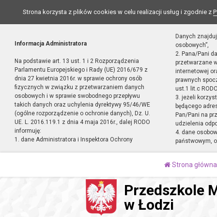
Strona korzysta z plików cookies w celu realizacji usług i zgodnie z
P
Danych znajduj
Informacja Administratora
osobowych”,
2. Pana/Pani d
Na podstawie art. 13 ust. 1 i 2 Rozporządzenia
przetwarzane w
Parlamentu Europejskiego i Rady (UE) 2016/679 z
internetowej o
dnia 27 kwietnia 2016r. w sprawie ochrony osób
prawnych spocz
fizycznych w związku z przetwarzaniem danych
ust.1 lit.c RODO
osobowych i w sprawie swobodnego przepływu
3. jeżeli korzy
takich danych oraz uchylenia dyrektywy 95/46/WE
będącego adres
(ogólne rozporządzenie o ochronie danych), Dz. U.
Pan/Pani na pr
UE. L. 2016.119.1 z dnia 4 maja 2016r., dalej RODO
udzielenia odp
informuję:
4. dane osobo
1. dane Administratora i Inspektora Ochrony
państwowym, or
Strona główna
Przedszkole M
w Łodzi