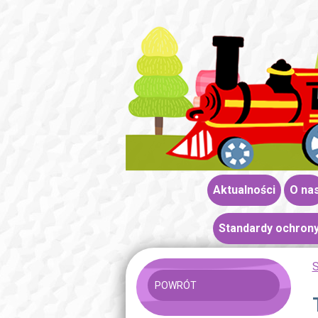
Aktualności
O na
Standardy ochrony
S
POWRÓT