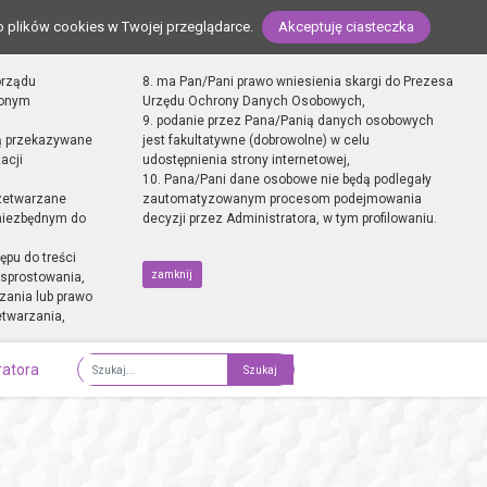
o plików cookies w Twojej przeglądarce.
Akceptuję ciasteczka
orządu
8. ma Pan/Pani prawo wniesienia skargi do Prezesa
zonym
Urzędu Ochrony Danych Osobowych,
9. podanie przez Pana/Panią danych osobowych
ą przekazywane
jest fakultatywne (dobrowolne) w celu
acji
udostępnienia strony internetowej,
10. Pana/Pani dane osobowe nie będą podlegały
zetwarzane
zautomatyzowanym procesom podejmowania
 niezbędnym do
decyzji przez Administratora, w tym profilowaniu.
ępu do treści
zamknij
sprostowania,
zania lub prawo
etwarzania,
ratora
Fraza