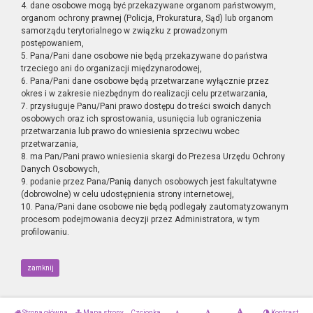
4. dane osobowe mogą być przekazywane organom państwowym,
organom ochrony prawnej (Policja, Prokuratura, Sąd) lub organom
samorządu terytorialnego w związku z prowadzonym
postępowaniem,
5. Pana/Pani dane osobowe nie będą przekazywane do państwa
trzeciego ani do organizacji międzynarodowej,
6. Pana/Pani dane osobowe będą przetwarzane wyłącznie przez
okres i w zakresie niezbędnym do realizacji celu przetwarzania,
7. przysługuje Panu/Pani prawo dostępu do treści swoich danych
osobowych oraz ich sprostowania, usunięcia lub ograniczenia
przetwarzania lub prawo do wniesienia sprzeciwu wobec
przetwarzania,
8. ma Pan/Pani prawo wniesienia skargi do Prezesa Urzędu Ochrony
Danych Osobowych,
9. podanie przez Pana/Panią danych osobowych jest fakultatywne
(dobrowolne) w celu udostępnienia strony internetowej,
10. Pana/Pani dane osobowe nie będą podlegały zautomatyzowanym
procesom podejmowania decyzji przez Administratora, w tym
profilowaniu.
zamknij
Strona główna
Mapa strony
Czcionka
Kontrast