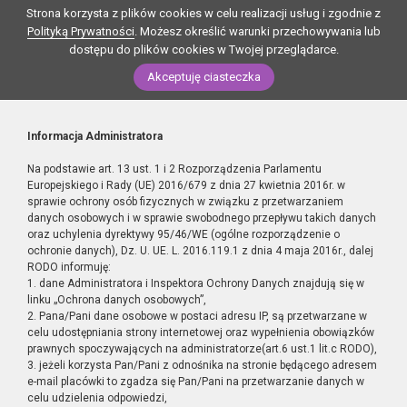
Strona korzysta z plików cookies w celu realizacji usług i zgodnie z
Polityką Prywatności
. Możesz określić warunki przechowywania lub
dostępu do plików cookies w Twojej przeglądarce.
Akceptuję ciasteczka
Informacja Administratora
Na podstawie art. 13 ust. 1 i 2 Rozporządzenia Parlamentu
Europejskiego i Rady (UE) 2016/679 z dnia 27 kwietnia 2016r. w
sprawie ochrony osób fizycznych w związku z przetwarzaniem
danych osobowych i w sprawie swobodnego przepływu takich danych
oraz uchylenia dyrektywy 95/46/WE (ogólne rozporządzenie o
ochronie danych), Dz. U. UE. L. 2016.119.1 z dnia 4 maja 2016r., dalej
RODO informuję:
1. dane Administratora i Inspektora Ochrony Danych znajdują się w
linku „Ochrona danych osobowych”,
2. Pana/Pani dane osobowe w postaci adresu IP, są przetwarzane w
celu udostępniania strony internetowej oraz wypełnienia obowiązków
prawnych spoczywających na administratorze(art.6 ust.1 lit.c RODO),
3. jeżeli korzysta Pan/Pani z odnośnika na stronie będącego adresem
e-mail placówki to zgadza się Pan/Pani na przetwarzanie danych w
celu udzielenia odpowiedzi,