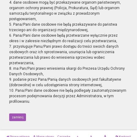
4. dane osobowe mogą być przekazywane organom państwowym,
organom ochrony prawnej (Policja, Prokuratura, Sąd) lub organom
samorządu terytorialnego w związku z prowadzonym
postępowaniem,
5. Pana/Pani dane osobowe nie będą przekazywane do państwa
trzeciego ani do organizacji międzynarodowej,
6. Pana/Pani dane osobowe będą przetwarzane wyłącznie przez
okres i w zakresie niezbędnym do realizacji celu przetwarzania,
7. przysługuje Panu/Pani prawo dostępu do treści swoich danych
osobowych oraz ich sprostowania, usunięcia lub ograniczenia
przetwarzania lub prawo do wniesienia sprzeciwu wobec
przetwarzania,
8. ma Pan/Pani prawo wniesienia skargi do Prezesa Urzędu Ochrony
Danych Osobowych,
9. podanie przez Pana/Panią danych osobowych jest fakultatywne
(dobrowolne) w celu udostępnienia strony internetowej,
10. Pana/Pani dane osobowe nie będą podlegały zautomatyzowanym
procesom podejmowania decyzji przez Administratora, w tym
profilowaniu.
zamknij
Strona główna
Mapa strony
Czcionka
Kontrast