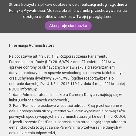
Strona korzysta z plików cookies w celu realizacji usług i zgodnie z
Polityką Prywatności
. Możesz określić warunki przechowywania lub
dostępu do plików cookies w Twojej przeglądarce.
Akceptuję ciasteczka
Informacja Administratora
Na podstawie art. 13 ust. 1 i 2 Rozporządzenia Parlamentu
Europejskiego i Rady (UE) 2016/679 z dnia 27 kwietnia 2016r. w
sprawie ochrony osób fizycznych w związku z przetwarzaniem
danych osobowych i w sprawie swobodnego przepływu takich danych
oraz uchylenia dyrektywy 95/46/WE (ogólne rozporządzenie o
ochronie danych), Dz. U. UE. L. 2016.119.1 z dnia 4 maja 2016r., dalej
RODO informuję:
1. dane Administratora i Inspektora Ochrony Danych znajdują się w
linku „Ochrona danych osobowych”,
2. Pana/Pani dane osobowe w postaci adresu IP, są przetwarzane w
celu udostępniania strony internetowej oraz wypełnienia obowiązków
prawnych spoczywających na administratorze(art.6 ust.1 lit.c RODO),
3. jeżeli korzysta Pan/Pani z odnośnika na stronie będącego adresem
e-mail placówki to zgadza się Pan/Pani na przetwarzanie danych w
celu udzielenia odpowiedzi,