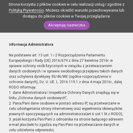
Strona korzysta z plików cookies w celu realizacji usług i zgodnie z
Polityką Prywatności
. Możesz określić warunki przechowywania lub
dostępu do plików cookies w Twojej przeglądarce.
Akceptuję ciasteczka
Informacja Administratora
Na podstawie art. 13 ust. 1 i 2 Rozporządzenia Parlamentu
Europejskiego i Rady (UE) 2016/679 z dnia 27 kwietnia 2016r. w
sprawie ochrony osób fizycznych w związku z przetwarzaniem
danych osobowych i w sprawie swobodnego przepływu takich danych
oraz uchylenia dyrektywy 95/46/WE (ogólne rozporządzenie o
ochronie danych), Dz. U. UE. L. 2016.119.1 z dnia 4 maja 2016r., dalej
RODO informuję:
1. dane Administratora i Inspektora Ochrony Danych znajdują się w
linku „Ochrona danych osobowych”,
2. Pana/Pani dane osobowe w postaci adresu IP, są przetwarzane w
celu udostępniania strony internetowej oraz wypełnienia obowiązków
prawnych spoczywających na administratorze(art.6 ust.1 lit.c RODO),
3. jeżeli korzysta Pan/Pani z odnośnika na stronie będącego adresem
e-mail placówki to zgadza się Pan/Pani na przetwarzanie danych w
celu udzielenia odpowiedzi,