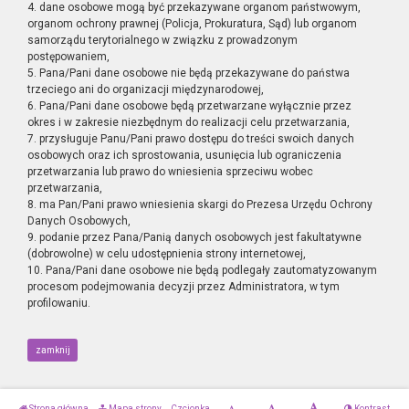
4. dane osobowe mogą być przekazywane organom państwowym,
organom ochrony prawnej (Policja, Prokuratura, Sąd) lub organom
samorządu terytorialnego w związku z prowadzonym
postępowaniem,
5. Pana/Pani dane osobowe nie będą przekazywane do państwa
trzeciego ani do organizacji międzynarodowej,
6. Pana/Pani dane osobowe będą przetwarzane wyłącznie przez
okres i w zakresie niezbędnym do realizacji celu przetwarzania,
7. przysługuje Panu/Pani prawo dostępu do treści swoich danych
osobowych oraz ich sprostowania, usunięcia lub ograniczenia
przetwarzania lub prawo do wniesienia sprzeciwu wobec
przetwarzania,
8. ma Pan/Pani prawo wniesienia skargi do Prezesa Urzędu Ochrony
Danych Osobowych,
9. podanie przez Pana/Panią danych osobowych jest fakultatywne
(dobrowolne) w celu udostępnienia strony internetowej,
10. Pana/Pani dane osobowe nie będą podlegały zautomatyzowanym
procesom podejmowania decyzji przez Administratora, w tym
profilowaniu.
zamknij
Strona główna
Mapa strony
Czcionka
Kontrast