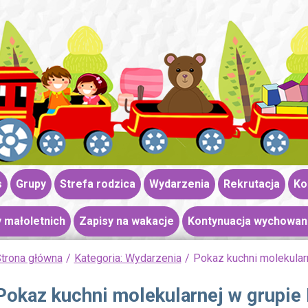
s
Grupy
Strefa rodzica
Wydarzenia
Rekrutacja
Ko
 małoletnich
Zapisy na wakacje
Kontynuacja wychowan
trona główna
Kategoria: Wydarzenia
Pokaz kuchni molekular
Pokaz kuchni molekularnej w grupie