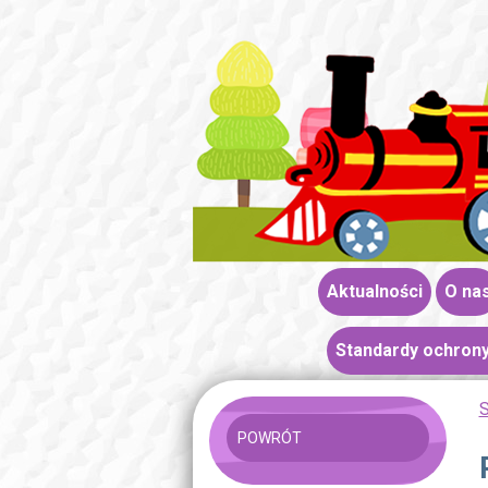
Aktualności
O na
Standardy ochrony
S
POWRÓT