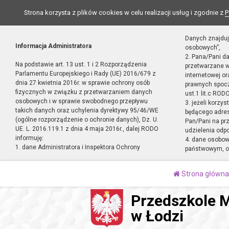
Strona korzysta z plików cookies w celu realizacji usług i zgodnie z
P
Danych znajduj
Informacja Administratora
osobowych”,
2. Pana/Pani d
Na podstawie art. 13 ust. 1 i 2 Rozporządzenia
przetwarzane w
Parlamentu Europejskiego i Rady (UE) 2016/679 z
internetowej o
dnia 27 kwietnia 2016r. w sprawie ochrony osób
prawnych spocz
fizycznych w związku z przetwarzaniem danych
ust.1 lit.c RODO
osobowych i w sprawie swobodnego przepływu
3. jeżeli korzy
takich danych oraz uchylenia dyrektywy 95/46/WE
będącego adres
(ogólne rozporządzenie o ochronie danych), Dz. U.
Pan/Pani na pr
UE. L. 2016.119.1 z dnia 4 maja 2016r., dalej RODO
udzielenia odp
informuję:
4. dane osobo
1. dane Administratora i Inspektora Ochrony
państwowym, or
Strona główna
Przedszkole M
w Łodzi