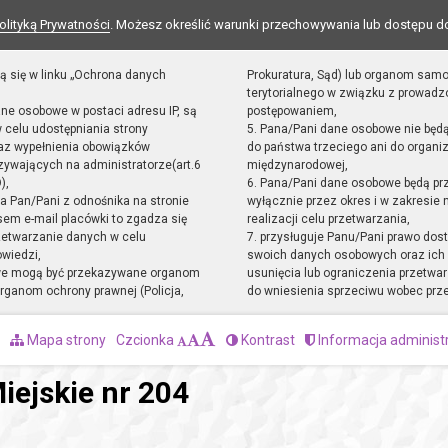
olityką Prywatności
. Możesz określić warunki przechowywania lub dostępu d
ą się w linku „Ochrona danych
Prokuratura, Sąd) lub organom sam
terytorialnego w związku z prowad
ane osobowe w postaci adresu IP, są
postępowaniem,
 celu udostępniania strony
5. Pana/Pani dane osobowe nie będ
raz wypełnienia obowiązków
do państwa trzeciego ani do organiz
ywających na administratorze(art.6
międzynarodowej,
),
6. Pana/Pani dane osobowe będą pr
sta Pan/Pani z odnośnika na stronie
wyłącznie przez okres i w zakresie
em e-mail placówki to zgadza się
realizacji celu przetwarzania,
zetwarzanie danych w celu
7. przysługuje Panu/Pani prawo dost
owiedzi,
swoich danych osobowych oraz ich 
we mogą być przekazywane organom
usunięcia lub ograniczenia przetwar
ganom ochrony prawnej (Policja,
do wniesienia sprzeciwu wobec prz
Mapa strony
Czcionka
Kontrast
Informacja administ
iejskie nr 204