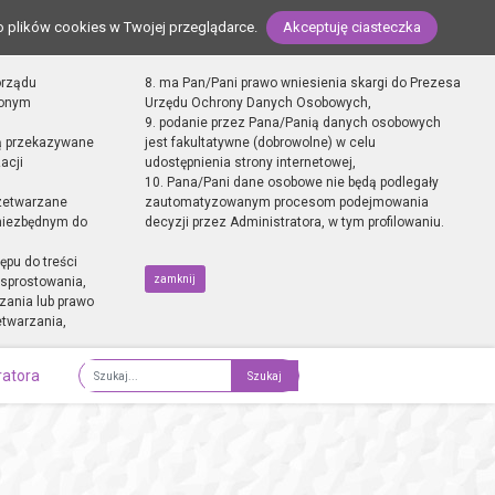
o plików cookies w Twojej przeglądarce.
Akceptuję ciasteczka
orządu
8. ma Pan/Pani prawo wniesienia skargi do Prezesa
zonym
Urzędu Ochrony Danych Osobowych,
9. podanie przez Pana/Panią danych osobowych
ą przekazywane
jest fakultatywne (dobrowolne) w celu
acji
udostępnienia strony internetowej,
10. Pana/Pani dane osobowe nie będą podlegały
zetwarzane
zautomatyzowanym procesom podejmowania
 niezbędnym do
decyzji przez Administratora, w tym profilowaniu.
ępu do treści
zamknij
sprostowania,
zania lub prawo
etwarzania,
ratora
Fraza