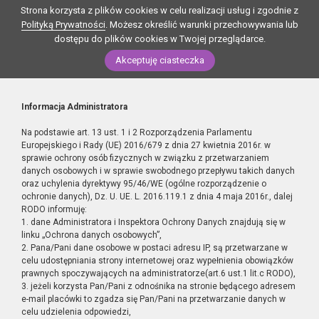
Strona korzysta z plików cookies w celu realizacji usług i zgodnie z
Polityką Prywatności
. Możesz określić warunki przechowywania lub
dostępu do plików cookies w Twojej przeglądarce.
Akceptuję ciasteczka
Informacja Administratora
Na podstawie art. 13 ust. 1 i 2 Rozporządzenia Parlamentu
Europejskiego i Rady (UE) 2016/679 z dnia 27 kwietnia 2016r. w
sprawie ochrony osób fizycznych w związku z przetwarzaniem
danych osobowych i w sprawie swobodnego przepływu takich danych
oraz uchylenia dyrektywy 95/46/WE (ogólne rozporządzenie o
ochronie danych), Dz. U. UE. L. 2016.119.1 z dnia 4 maja 2016r., dalej
RODO informuję:
1. dane Administratora i Inspektora Ochrony Danych znajdują się w
linku „Ochrona danych osobowych”,
2. Pana/Pani dane osobowe w postaci adresu IP, są przetwarzane w
celu udostępniania strony internetowej oraz wypełnienia obowiązków
prawnych spoczywających na administratorze(art.6 ust.1 lit.c RODO),
3. jeżeli korzysta Pan/Pani z odnośnika na stronie będącego adresem
e-mail placówki to zgadza się Pan/Pani na przetwarzanie danych w
celu udzielenia odpowiedzi,