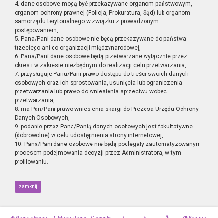
4. dane osobowe mogą być przekazywane organom państwowym,
organom ochrony prawnej (Policja, Prokuratura, Sąd) lub organom
samorządu terytorialnego w związku z prowadzonym
postępowaniem,
5. Pana/Pani dane osobowe nie będą przekazywane do państwa
trzeciego ani do organizacji międzynarodowej,
6. Pana/Pani dane osobowe będą przetwarzane wyłącznie przez
okres i w zakresie niezbędnym do realizacji celu przetwarzania,
7. przysługuje Panu/Pani prawo dostępu do treści swoich danych
osobowych oraz ich sprostowania, usunięcia lub ograniczenia
przetwarzania lub prawo do wniesienia sprzeciwu wobec
przetwarzania,
8. ma Pan/Pani prawo wniesienia skargi do Prezesa Urzędu Ochrony
Danych Osobowych,
9. podanie przez Pana/Panią danych osobowych jest fakultatywne
(dobrowolne) w celu udostępnienia strony internetowej,
10. Pana/Pani dane osobowe nie będą podlegały zautomatyzowanym
procesom podejmowania decyzji przez Administratora, w tym
profilowaniu.
zamknij
Strona główna
Mapa strony
Czcionka
Kontrast