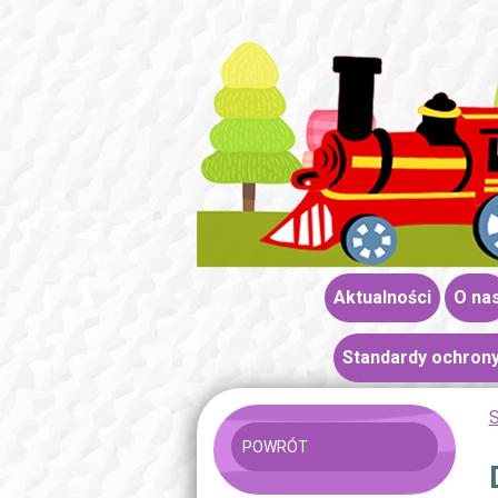
Aktualności
O na
Standardy ochrony
S
POWRÓT