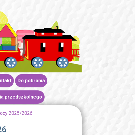
ntakt
Do pobrania
ia przedszkolnego
mocy 2025/2026
26