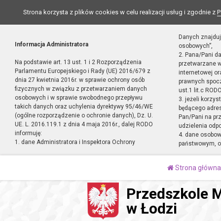
Strona korzysta z plików cookies w celu realizacji usług i zgodnie z
P
Danych znajduj
Informacja Administratora
osobowych”,
2. Pana/Pani d
Na podstawie art. 13 ust. 1 i 2 Rozporządzenia
przetwarzane w
Parlamentu Europejskiego i Rady (UE) 2016/679 z
internetowej o
dnia 27 kwietnia 2016r. w sprawie ochrony osób
prawnych spocz
fizycznych w związku z przetwarzaniem danych
ust.1 lit.c RODO
osobowych i w sprawie swobodnego przepływu
3. jeżeli korzy
takich danych oraz uchylenia dyrektywy 95/46/WE
będącego adres
(ogólne rozporządzenie o ochronie danych), Dz. U.
Pan/Pani na pr
UE. L. 2016.119.1 z dnia 4 maja 2016r., dalej RODO
udzielenia odp
informuję:
4. dane osobo
1. dane Administratora i Inspektora Ochrony
państwowym, or
Strona główna
Przedszkole M
w Łodzi