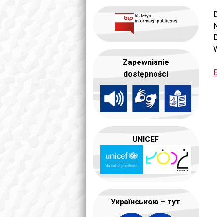
D
N
W
Zapewnianie
B
dostępności
UNICEF
Українською – тут