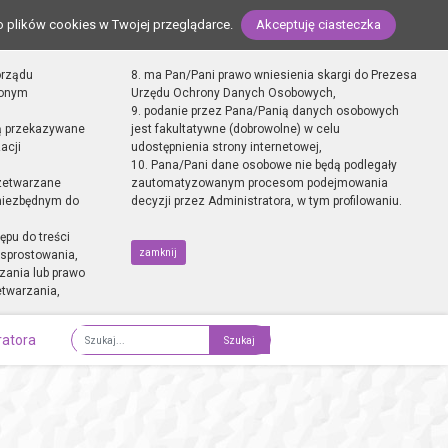
o plików cookies w Twojej przeglądarce.
Akceptuję ciasteczka
orządu
8. ma Pan/Pani prawo wniesienia skargi do Prezesa
zonym
Urzędu Ochrony Danych Osobowych,
9. podanie przez Pana/Panią danych osobowych
ą przekazywane
jest fakultatywne (dobrowolne) w celu
acji
udostępnienia strony internetowej,
10. Pana/Pani dane osobowe nie będą podlegały
zetwarzane
zautomatyzowanym procesom podejmowania
 niezbędnym do
decyzji przez Administratora, w tym profilowaniu.
ępu do treści
zamknij
sprostowania,
zania lub prawo
etwarzania,
ratora
Fraza