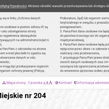
olityką Prywatności
. Możesz określić warunki przechowywania lub dostępu d
ą się w linku „Ochrona danych
Prokuratura, Sąd) lub organom sam
terytorialnego w związku z prowad
ane osobowe w postaci adresu IP, są
postępowaniem,
 celu udostępniania strony
5. Pana/Pani dane osobowe nie będ
raz wypełnienia obowiązków
do państwa trzeciego ani do organiz
ywających na administratorze(art.6
międzynarodowej,
),
6. Pana/Pani dane osobowe będą pr
sta Pan/Pani z odnośnika na stronie
wyłącznie przez okres i w zakresie
em e-mail placówki to zgadza się
realizacji celu przetwarzania,
zetwarzanie danych w celu
7. przysługuje Panu/Pani prawo dost
owiedzi,
swoich danych osobowych oraz ich 
we mogą być przekazywane organom
usunięcia lub ograniczenia przetwar
ganom ochrony prawnej (Policja,
do wniesienia sprzeciwu wobec prz
Mapa strony
Czcionka
Kontrast
Informacja administ
iejskie nr 204