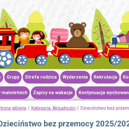
s
Grupy
Strefa rodzica
Wydarzenia
Rekrutacja
Ko
 małoletnich
Zapisy na wakacje
Kontynuacja wychowan
trona główna
Kategoria: Aktualności
Dzieciństwo bez prze
Dzieciństwo bez przemocy 2025/20