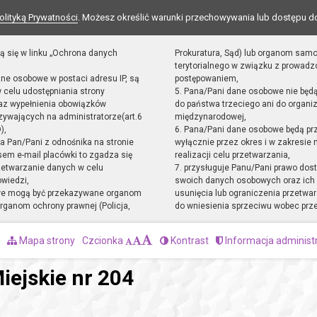
olityką Prywatności
. Możesz określić warunki przechowywania lub dostępu d
ą się w linku „Ochrona danych
Prokuratura, Sąd) lub organom sam
terytorialnego w związku z prowad
ane osobowe w postaci adresu IP, są
postępowaniem,
 celu udostępniania strony
5. Pana/Pani dane osobowe nie będ
raz wypełnienia obowiązków
do państwa trzeciego ani do organiz
ywających na administratorze(art.6
międzynarodowej,
),
6. Pana/Pani dane osobowe będą pr
sta Pan/Pani z odnośnika na stronie
wyłącznie przez okres i w zakresie
em e-mail placówki to zgadza się
realizacji celu przetwarzania,
zetwarzanie danych w celu
7. przysługuje Panu/Pani prawo dost
owiedzi,
swoich danych osobowych oraz ich 
we mogą być przekazywane organom
usunięcia lub ograniczenia przetwar
ganom ochrony prawnej (Policja,
do wniesienia sprzeciwu wobec prz
Mapa strony
Czcionka
Kontrast
Informacja administ
iejskie nr 204