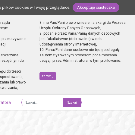
o plików cookies w Twojej przeglądarce.
Akceptuję ciasteczka
orządu
8. ma Pan/Pani prawo wniesienia skargi do Prezesa
zonym
Urzędu Ochrony Danych Osobowych,
9. podanie przez Pana/Panią danych osobowych
ą przekazywane
jest fakultatywne (dobrowolne) w celu
acji
udostępnienia strony internetowej,
10. Pana/Pani dane osobowe nie będą podlegały
zetwarzane
zautomatyzowanym procesom podejmowania
 niezbędnym do
decyzji przez Administratora, w tym profilowaniu.
ępu do treści
zamknij
sprostowania,
zania lub prawo
etwarzania,
ratora
Fraza