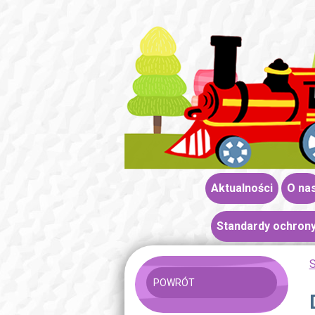
Aktualności
O na
Standardy ochrony
S
POWRÓT