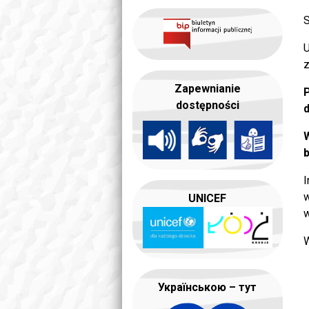
S
U
z
Zapewnianie
P
dostępności
d
W
b
I
w
UNICEF
w
W
Українською – тут