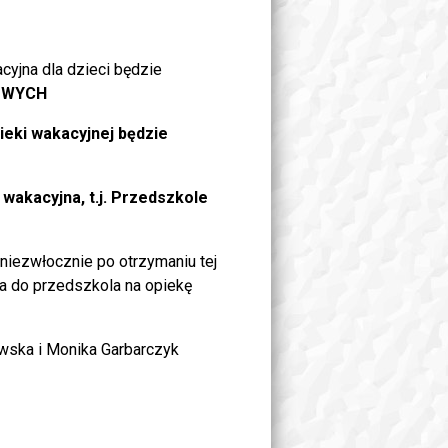
yjna dla dzieci będzie
OWYCH
eki wakacyjnej będzie
 wakacyjna, t.j. Przedszkole
niezwłocznie po otrzymaniu tej
 do przedszkola na opiekę
wska i Monika Garbarczyk