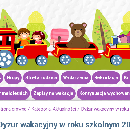
s
Grupy
Strefa rodzica
Wydarzenia
Rekrutacja
Ko
 małoletnich
Zapisy na wakacje
Kontynuacja wychowan
trona główna
Kategoria: Aktualności
Dyżur wakacyjny w rok
Dyżur wakacyjny w roku szkolnym 2