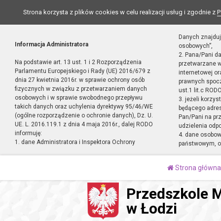
Strona korzysta z plików cookies w celu realizacji usług i zgodnie z
P
Danych znajduj
Informacja Administratora
osobowych”,
2. Pana/Pani d
Na podstawie art. 13 ust. 1 i 2 Rozporządzenia
przetwarzane w
Parlamentu Europejskiego i Rady (UE) 2016/679 z
internetowej o
dnia 27 kwietnia 2016r. w sprawie ochrony osób
prawnych spocz
fizycznych w związku z przetwarzaniem danych
ust.1 lit.c RODO
osobowych i w sprawie swobodnego przepływu
3. jeżeli korzy
takich danych oraz uchylenia dyrektywy 95/46/WE
będącego adres
(ogólne rozporządzenie o ochronie danych), Dz. U.
Pan/Pani na pr
UE. L. 2016.119.1 z dnia 4 maja 2016r., dalej RODO
udzielenia odp
informuję:
4. dane osobo
1. dane Administratora i Inspektora Ochrony
państwowym, or
Strona główna
Przedszkole M
w Łodzi