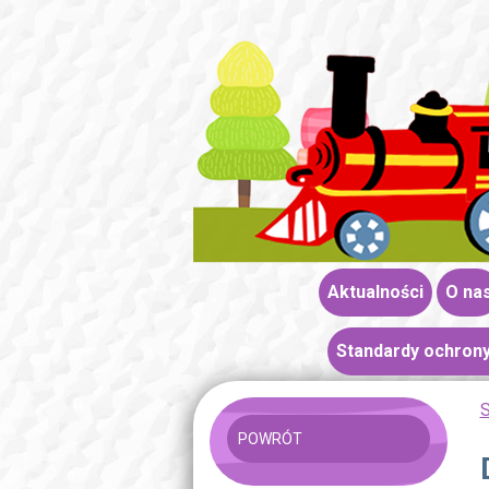
Aktualności
O na
Standardy ochrony
S
POWRÓT