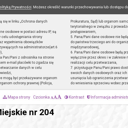
olityką Prywatności
. Możesz określić warunki przechowywania lub dostępu d
ą się w linku „Ochrona danych
Prokuratura, Sąd) lub organom sam
terytorialnego w związku z prowad
ane osobowe w postaci adresu IP, są
postępowaniem,
 celu udostępniania strony
5. Pana/Pani dane osobowe nie będ
raz wypełnienia obowiązków
do państwa trzeciego ani do organiz
ywających na administratorze(art.6
międzynarodowej,
),
6. Pana/Pani dane osobowe będą pr
sta Pan/Pani z odnośnika na stronie
wyłącznie przez okres i w zakresie
em e-mail placówki to zgadza się
realizacji celu przetwarzania,
zetwarzanie danych w celu
7. przysługuje Panu/Pani prawo dost
owiedzi,
swoich danych osobowych oraz ich 
we mogą być przekazywane organom
usunięcia lub ograniczenia przetwar
ganom ochrony prawnej (Policja,
do wniesienia sprzeciwu wobec prz
Mapa strony
Czcionka
Kontrast
Informacja administ
iejskie nr 204