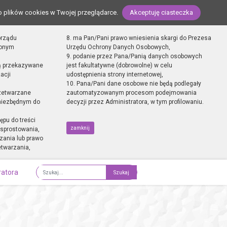
o plików cookies w Twojej przeglądarce.
Akceptuję ciasteczka
orządu
8. ma Pan/Pani prawo wniesienia skargi do Prezesa
zonym
Urzędu Ochrony Danych Osobowych,
9. podanie przez Pana/Panią danych osobowych
ą przekazywane
jest fakultatywne (dobrowolne) w celu
acji
udostępnienia strony internetowej,
10. Pana/Pani dane osobowe nie będą podlegały
zetwarzane
zautomatyzowanym procesom podejmowania
 niezbędnym do
decyzji przez Administratora, w tym profilowaniu.
ępu do treści
zamknij
sprostowania,
zania lub prawo
etwarzania,
ratora
Fraza