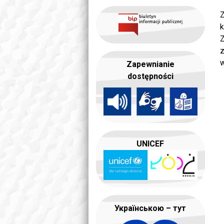
Z
k
Z
z
w
Zapewnianie
dostępności
UNICEF
Українською – тут