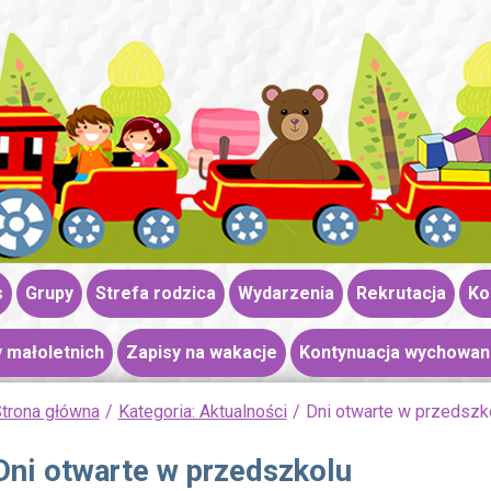
s
Grupy
Strefa rodzica
Wydarzenia
Rekrutacja
Ko
 małoletnich
Zapisy na wakacje
Kontynuacja wychowan
trona główna
Kategoria: Aktualności
Dni otwarte w przedszk
Dni otwarte w przedszkolu