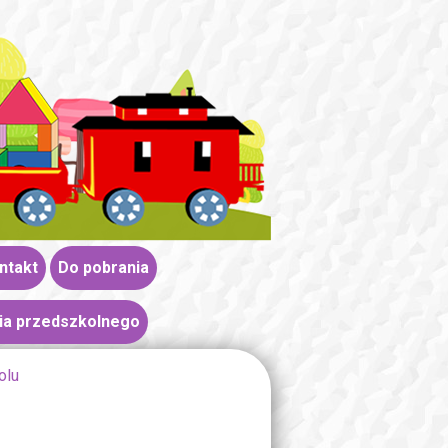
ntakt
Do pobrania
ia przedszkolnego
olu