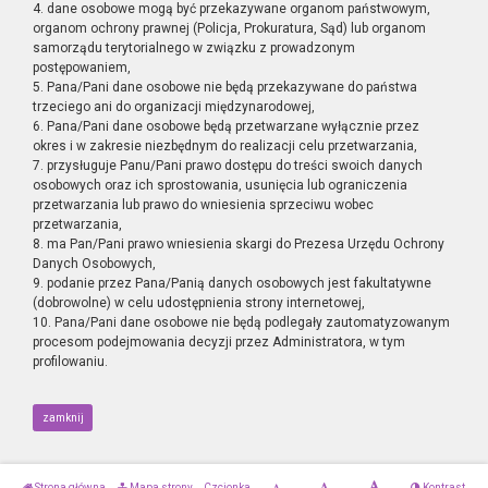
4. dane osobowe mogą być przekazywane organom państwowym,
organom ochrony prawnej (Policja, Prokuratura, Sąd) lub organom
samorządu terytorialnego w związku z prowadzonym
postępowaniem,
5. Pana/Pani dane osobowe nie będą przekazywane do państwa
trzeciego ani do organizacji międzynarodowej,
6. Pana/Pani dane osobowe będą przetwarzane wyłącznie przez
okres i w zakresie niezbędnym do realizacji celu przetwarzania,
7. przysługuje Panu/Pani prawo dostępu do treści swoich danych
osobowych oraz ich sprostowania, usunięcia lub ograniczenia
przetwarzania lub prawo do wniesienia sprzeciwu wobec
przetwarzania,
8. ma Pan/Pani prawo wniesienia skargi do Prezesa Urzędu Ochrony
Danych Osobowych,
9. podanie przez Pana/Panią danych osobowych jest fakultatywne
(dobrowolne) w celu udostępnienia strony internetowej,
10. Pana/Pani dane osobowe nie będą podlegały zautomatyzowanym
procesom podejmowania decyzji przez Administratora, w tym
profilowaniu.
zamknij
Strona główna
Mapa strony
Czcionka
Kontrast