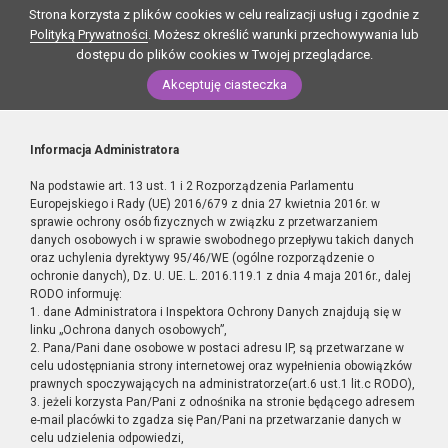
Strona korzysta z plików cookies w celu realizacji usług i zgodnie z
Polityką Prywatności
. Możesz określić warunki przechowywania lub
dostępu do plików cookies w Twojej przeglądarce.
Akceptuję ciasteczka
Informacja Administratora
Na podstawie art. 13 ust. 1 i 2 Rozporządzenia Parlamentu
Europejskiego i Rady (UE) 2016/679 z dnia 27 kwietnia 2016r. w
sprawie ochrony osób fizycznych w związku z przetwarzaniem
danych osobowych i w sprawie swobodnego przepływu takich danych
oraz uchylenia dyrektywy 95/46/WE (ogólne rozporządzenie o
ochronie danych), Dz. U. UE. L. 2016.119.1 z dnia 4 maja 2016r., dalej
RODO informuję:
1. dane Administratora i Inspektora Ochrony Danych znajdują się w
linku „Ochrona danych osobowych”,
2. Pana/Pani dane osobowe w postaci adresu IP, są przetwarzane w
celu udostępniania strony internetowej oraz wypełnienia obowiązków
prawnych spoczywających na administratorze(art.6 ust.1 lit.c RODO),
3. jeżeli korzysta Pan/Pani z odnośnika na stronie będącego adresem
e-mail placówki to zgadza się Pan/Pani na przetwarzanie danych w
celu udzielenia odpowiedzi,